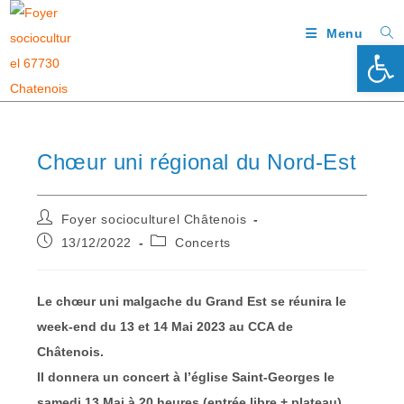
Menu
Ouv
Chœur uni régional du Nord-Est
Foyer socioculturel Châtenois
13/12/2022
Concerts
Le chœur uni malgache du Grand Est se réunira le
week-end du 13 et 14 Mai 2023 au CCA de
Châtenois.
Il donnera un concert à l’église Saint-Georges le
samedi 13 Mai à 20 heures (entrée libre + plateau).