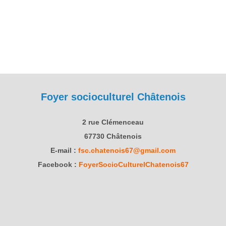
Foyer socioculturel Châtenois
2 rue Clémenceau
67730 Châtenois
E-mail :
fsc.chatenois67@gmail.com
Facebook :
FoyerSocioCulturelChatenois67