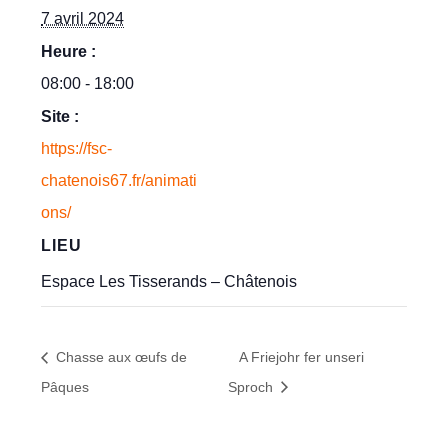
7 avril 2024
Heure :
08:00 - 18:00
Site :
https://fsc-
chatenois67.fr/animati
ons/
LIEU
Espace Les Tisserands – Châtenois
Chasse aux œufs de
A Friejohr fer unseri
Pâques
Sproch