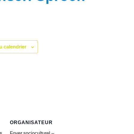
u calendrier
ORGANISATEUR
s
Foyer socioculturel –