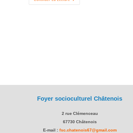
Foyer socioculturel Châtenois
2 rue Clémenceau
67730 Châtenois
E-mail :
fsc.chatenois67@gmail.com