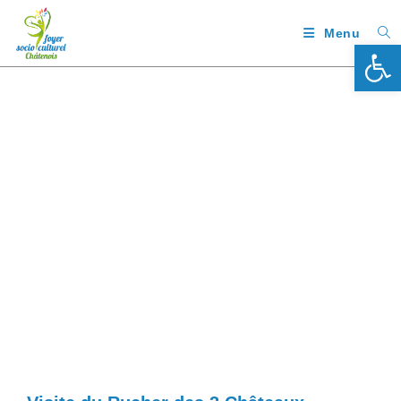
Menu
Ouv