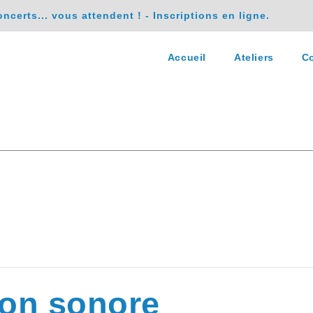
erts... vous attendent ! - Inscriptions en ligne.
Accueil
Ateliers
Co
ion sonore