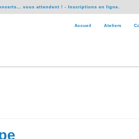
erts... vous attendent ! - Inscriptions en ligne.
Accueil
Ateliers
Co
ype