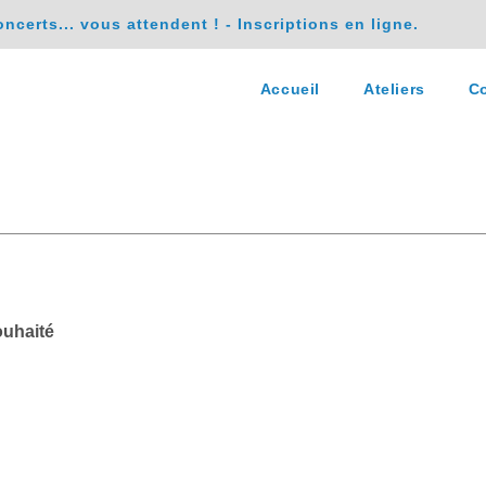
erts... vous attendent ! - Inscriptions en ligne.
Accueil
Ateliers
Co
ouhaité